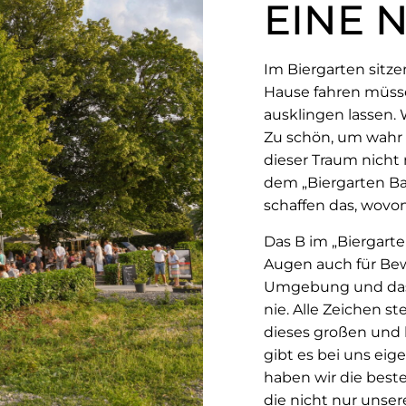
EINE 
Im Biergarten sitz
Hause fahren müss
ausklingen lassen. 
Zu schön, um wahr z
dieser Traum nicht n
dem „Biergarten Ba
schaffen das, wovo
Das B im „Biergart
Augen auch für Bew
Umgebung und das G
nie. Alle Zeichen s
dieses großen und 
gibt es bei uns eig
haben wir die besten
die nicht nur unse