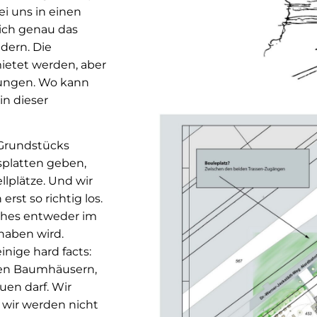
ei uns in einen
lich genau das
dern. Die
etet werden, aber
gungen. Wo kann
in dieser
 Grundstücks
isplatten geben,
lplätze. Und wir
st so richtig los.
lches entweder im
haben wird.
inige hard facts:
ten Baumhäusern,
en darf. Wir
wir werden nicht